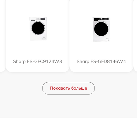
Sharp ES-GFC9124W3
Sharp ES-GFD8146W4
Показать больше