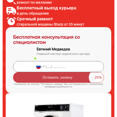
ремонт по желанию
Бесплатный выезд курьера
в день обращения
Срочный ремонт
стиральной машины Sharp от 35 минут
Бесплатная консультация со
специалистом
Евгений Медведев
Главный мастер сервисного центра
Оставить заявку
Нажимая на кнопку "Оставить заявку" Вы соглашаетесь c
политикой
конфиденциальности